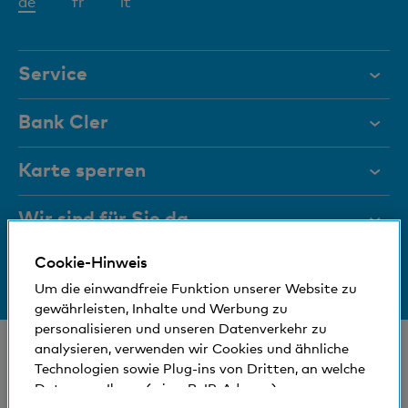
Aktives
de
fr
it
Element
Service
Hilfe & Kontakt
Bank Cler
Dokumente
Über uns
Karte sperren
Magazin
Investor Relations
Wir sind für Sie da
Führungsgremien
Jobs und Karriere
Cookie-Hinweis
Medien
Bankinfos
+41 (0)800 88 99 66
Medien
Um die einwandfreie Funktion unserer Website zu
Hilfe & Kontakt
Sozial und umweltfreundlich
gewährleisten, Inhalte und Werbung zu
Blog
personalisieren und unseren Datenverkehr zu
analysieren, verwenden wir Cookies und ähnliche
© Bank Cler AG
Technologien sowie Plug-ins von Dritten, an welche
Standorte und Bancomaten
Rechtliche Bedingungen und Hinweise
Daten von Ihnen (wie z.B. IP-Adresse)
Datenschutzerklärung