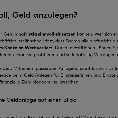
oll, Geld anzulegen?
hr
Geld langfristig sinnvoll einsetzen
können. Wer sich e
ftigt, stellt schnell fest, dass Sparen allein oft nicht au
m Konto an Wert verliert
. Durch Investitionen können Si
 Renditechancen profitieren und so langfristig Vermögen
die Zeit. Mit einem passenden Anlagehorizont lassen sich
S
erade beim Geld Anlegen für Einsteigerinnen und Einsteige
inanzielle Ziele planbarer zu erreichen.
ne Geldanlage auf einen Blick:
en gezielt, um Kapital für Ihre Ziele und Wünsche aufzub