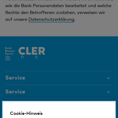
wie die Bank Personendaten bearbeitet und welche
Rechte den Betroffenen zustehen, verweisen wir
auf unsere
Datenschutzerklärung
.
Aktives
de
fr
it
Element
Service
Hilfe & Kontakt
Service
Dokumente
Digital Banking
Karte sperren
Magazin
Cookie-Hinweis
Hilfe und Kontakt