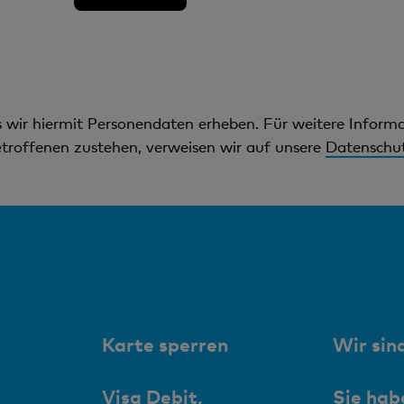
ss wir hiermit Personendaten erheben. Für weitere Infor
troffenen zustehen, verweisen wir auf unsere
Datenschut
Karte sperren
Wir sind
Visa Debit,
Sie hab