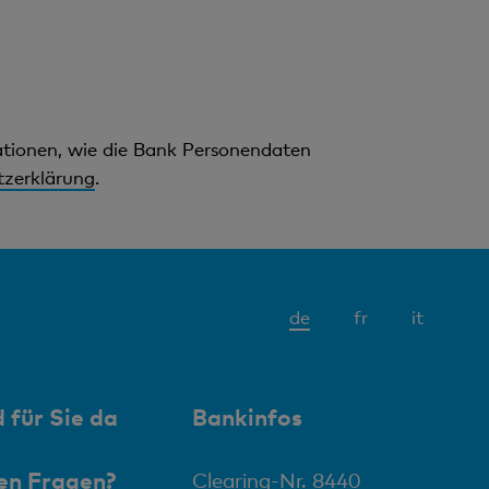
mationen, wie die Bank Personendaten
zerklärung
.
Aktives
de
fr
it
Element
 für Sie da
Bankinfos
en Fragen?
Clearing-Nr. 8440