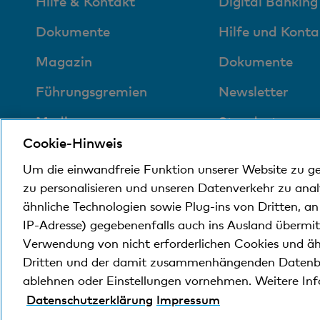
Hilfe & Kontakt
Digital Banking
Dokumente
Hilfe und Konta
Magazin
Dokumente
Führungsgremien
Newsletter
Medien
Standorte
Cookie-Hinweis
Sozial und
Self Onboardin
Um die einwandfreie Funktion unserer Website zu g
umweltfreundlich
zu personalisieren und unseren Datenverkehr zu ana
ähnliche Technologien sowie Plug-ins von Dritten, a
IP-Adresse) gegebenenfalls auch ins Ausland übermi
© Bank Cler AG
Rechtliche Bedingungen und Hi
Verwendung von nicht erforderlichen Cookies und äh
Dritten und der damit zusammenhängenden Datenb
ablehnen oder Einstellungen vornehmen. Weitere In
Die Bank Cler ist eine Tochtergesellschaft der Bas
Datenschutzerklärung
Impressum