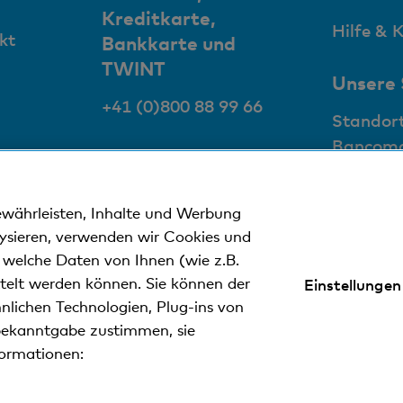
Kreditkarte,
Hilfe & 
kt
Bankkarte und
TWINT
Unsere
+41 (0)800 88 99 66
Standor
Bancom
g
ewährleisten, Inhalte und Werbung
lysieren, verwenden wir Cookies und
n welche Daten von Ihnen (wie z.B.
ttelt werden können. Sie können der
Einstellungen
nweise
Datenschutzerklärung
Impressum
nlichen Technologien, Plug-ins von
ekanntgabe zustimmen, sie
formationen:
ler Kantonalbank.