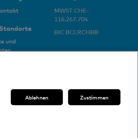
Kontakt
MWST CHE-
116.267.704
 Standorte
BIC BCLRCHBB
te und
aten
Ablehnen
Zustimmen