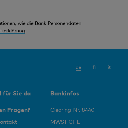
mationen, wie die Bank Personendaten
zerklärung
.
Aktives
de
fr
it
Element
 für Sie da
Bankinfos
en Fragen?
Clearing-Nr. 8440
Kontakt
MWST CHE-