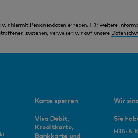
ss wir hiermit Personendaten erheben. Für weitere Infor
troffenen zustehen, verweisen wir auf unsere
Datenschut
Karte sperren
Wir sind
Visa Debit,
Sie hab
Kreditkarte,
Hilfe & 
kt
Bankkarte und