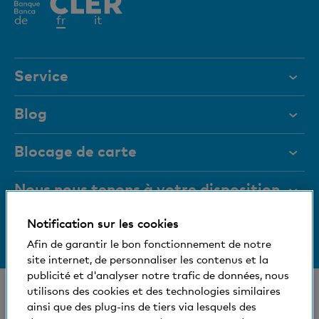
Elément
de
fr
it
actif
Service
Aide et contact
Blog
Documents
Blocage de carte
Magazine
Nous nous tenons à votre disposition
Organes de direction
Notification sur les cookies
Medias
Informations relatives à la banque
+41 (0)800 88 99 66
Afin de garantir le bon fonctionnement de notre
Aide et contact
Social et compatible avec l'environnement
site internet, de personnaliser les contenus et la
publicité et d'analyser notre trafic de données, nous
utilisons des cookies et des technologies similaires
© Banque Cler
ainsi que des plug-ins de tiers via lesquels des
Nos succursales et bancomats
Conditions juridiques et mentions légales