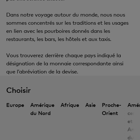
Dans notre voyage autour du monde, nous nous
sommes concentrés sur les traditions et les usages
en lien avec les pourboires donnés dans les
restaurants, les bars, les hôtels et aux taxis.
Vous trouverez derrière chaque pays indiqué la
désignation de la monnaie correspondante ainsi
que l’abréviation de la devise.
Choisir
Europe
Amérique
Afrique
Asie
Proche-
Amér
du Nord
Orient
centr
et
Amér
du S