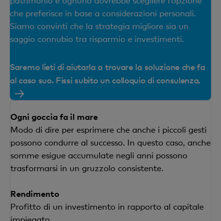
patrimonio e ognuno dovrebbe scegliere l’opzione
che preferisce in base a considerazioni personali.
Siamo convinti che la strategia migliore sia un
saggio connubio tra risparmio e investimenti.
Saremo lieti di aiutarla a trovare la soluzione che fa
al caso suo. Fissi subito un colloquio di consulenza.
Ogni goccia fa il mare
Modo di dire per esprimere che anche i piccoli gesti
possono condurre al successo. In questo caso, anche
somme esigue accumulate negli anni possono
trasformarsi in un gruzzolo consistente.
Rendimento
Profitto di un investimento in rapporto al capitale
impiegato.