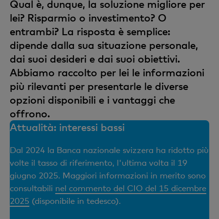
Qual è, dunque, la soluzione migliore per
lei? Risparmio o investimento? O
entrambi? La risposta è semplice:
dipende dalla sua situazione personale,
dai suoi desideri e dai suoi obiettivi.
Abbiamo raccolto per lei le informazioni
più rilevanti per presentarle le diverse
opzioni disponibili e i vantaggi che
offrono.
Attualità: interessi bassi
Dal 2024 la Banca nazionale svizzera ha ridotto più
volte il tasso di riferimento, l'ultima volta il 19
giugno 2025. Maggiori informazioni in merito sono
consultabili
nel commento del CIO del 15 dicembre
2025
(disponibile in tedesco).