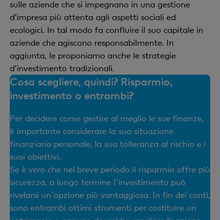
sulle aziende che si impegnano in una gestione
d’impresa più attenta agli aspetti sociali ed
ecologici. In tal modo fa confluire il suo capitale in
aziende che agiscono responsabilmente. In
aggiunta, le proponiamo anche le strategie
d’investimento tradizionali.
Cosa scegliere, quindi? Risparmio,
investimento o entrambi?
Per decidere come gestire al meglio le sue finanze,
è importante considerare la sua situazione
finanziaria personale, la sua tolleranza al rischio e i
suoi obiettivi.
Se è vero che nel breve periodo il risparmio offre più
sicurezza, a lungo termine l'investimento può
rivelarsi un'opzione più vantaggiosa. In fin dei conti,
sono entrambi ottimi strumenti per costituire un