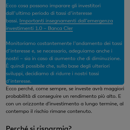
Ecco cosa possono imparare gli investitori
dall'ultimo periodo di tassi d'interesse
bassi.
Importanti insegnamenti dall'emergenza
investimenti 1.0 – Banca Cler
Monitoriamo costantemente l'andamento dei tassi
d'interesse e, se necessario, adeguiamo anche i
nostri – sia in caso di aumento che di diminuzione.
È quindi possibile che, sulla base degli ulteriori
sviluppi, decidiamo di ridurre i nostri tassi
d'interesse.
Ecco perché, come sempre, se investe avrà maggiori
probabilità di conseguire un rendimento più alto. E
con un orizzonte d’investimento a lungo termine, al
contempo il rischio rimane contenuto.
Perché si risparmia?