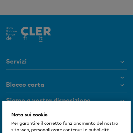
Elemento
de
fr
it
attivo
Servizi
Aiuto e contatto
Blocco carta
Documenti
Rivista
Siamo a vostra disposizione
Organi dirigenti
Nota sui cookie
Informazioni sulla banca
+41 (0)800 88 99 66
Medien
Per garantire il corretto funzionamento del nostro
Aiuto e contatto
sito web, personalizzare contenuti e pubblicità