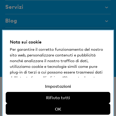
Servizi
Aiuto e contatto
Blog
Documenti
Blocco carta
Rivista
Nota sui cookie
Siamo a vostra disposizione
Per garantire il corretto funzionamento del nostro
Organi dirigenti
sito web, personalizzare contenuti e pubblicità
Medien
Informazioni sulla banca
nonché analizzare il nostro traffico di dati,
+41 (0)800 88 99 66
utilizziamo cookie e tecnologie simili come pure
Aiuto e contatto
Impronta sociale ed ecologica
plug-in di terzi a cui possono essere trasmessi dati
dell'utente (come l'indirizzo IP), eventualmente
anche all'estero. Potete accettare, rifiutare o
© Banca Cler
Impostazioni
modificare le impostazioni per l'uso di cookie e
Succursali e Bancomat
Note legali
tecnologie simili non necessari, plug-in di terzi e
Rifiuta tutti
Dichiarazione sulla protezione dei dati
relativa divulgazione di dati. Ulteriori informazioni:
SAI
Dichiarazione sulla protezione dei dati
OK
Impressum