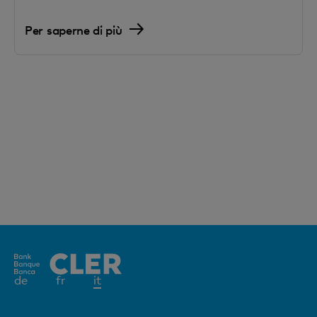
Per saperne di più
Elemento
de
fr
it
attivo