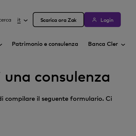
cerca
it
Scarica ora Zak
Login
Patrimonio e consulenza
Banca Cler
ri una consulenza
di compilare il seguente formulario. Ci