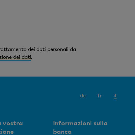
rattamento dei dati personali da
zione dei dati
.
Elemen
de
fr
it
attivo
 vostra
Informazioni sulla
zione
banca