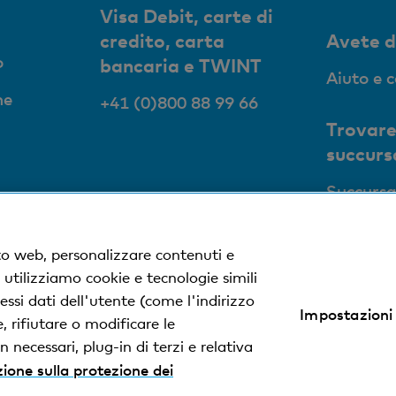
Visa Debit, carte di
credito, carta
Avete 
o
bancaria e TWINT
Aiuto e 
ne
+41 (0)800 88 99 66
Trovare
succurs
Succursa
to web, personalizzare contenuti e
, utilizziamo cookie e tecnologie simili
ssi dati dell'utente (come l'indirizzo
Impostazioni
zione sulla protezione dei dati
Impressum
 rifiutare o modificare le
 necessari, plug-in di terzi e relativa
ione sulla protezione dei
% dalla Basler Kantonalbank.