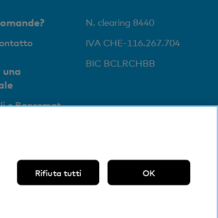
domande?
N. clearing 8440
contatto
IVA CHE-116.267.704
BIC BCLRCHBB
 una
ale
li e Bancomat
Rifiuta tutti
OK