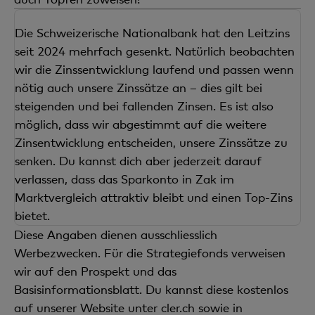
einem attraktiven Zins von derzeit 0,20% bis zu
Du kannst uns telefonisch mitteilen, dass du
empfehlen wir ein anderes Modell. Etwa in Anlagen
Du kannst deine
Finanzen auf dem Zak-Konto
einem Kontoguthaben von 100 000 CHF
Die Schweizerische Nationalbank hat den Leitzins
einen bestimmten Betrag kündigen möchtest.
zu investieren. Zum Beispiel mit unserer
weiterhin mit den Töpfen organisieren. Für «Zak
kostenloser Kontoeröffnung
seit 2024 mehrfach gesenkt. Natürlich beobachten
Nach einer Kündigungsfrist von drei Monaten
Anlagelösung bereits ab 1 Franken.
Erfahre mehr.
Sparen» ist eine Zuordnung zu den Töpfen derzeit
wir die Zinssentwicklung laufend und passen wenn
kostenloser Kontoführung
kannst du diesen Betrag kostenlos beziehen.
nicht möglich.
nötig auch unsere Zinssätze an – dies gilt bei
Wir sind regelmässig daran, Zak noch einfacher zu
kostenloser Kontosaldierung
Oder du erhältst Auskunft darüber, was dich die
steigenden und bei fallenden Zinsen. Es ist also
machen und nehmen gerne
Feedback
zur Übersicht
sofortige Auszahlung kosten würde
einem kostenlosen Kontoauszug per 31.12.
möglich, dass wir abgestimmt auf die weitere
in der App und zur Verwaltung des Budgets auf.
(üblicherweise 2% vom limitenüberschreitenden
Zinsentwicklung entscheiden, unsere Zinssätze zu
einem kostenlosen Kontoabschluss per 31.12.
Betrag), und teilst uns mit, ob du damit
senken. Du kannst dich aber jederzeit darauf
einverstanden bist. Falls ja, geben wir die
verlassen, dass das Sparkonto in Zak im
Auszahlung frei.
Marktvergleich attraktiv bleibt und einen Top-Zins
bietet.
Diese Informationen werden dir bei einer
Diese Angaben dienen ausschliesslich
Auszahlung in der App nochmals angezeigt.
Werbezwecken. Für die Strategiefonds verweisen
Hinweis: Eine direkte Abbuchung vom Sparkonto
wir auf den Prospekt und das
oder eine Überweisung auf ein externes Konto ist
Basisinformationsblatt. Du kannst diese kostenlos
nicht möglich, da dies Kosten für dich verursachen
auf unserer Website unter cler.ch sowie in