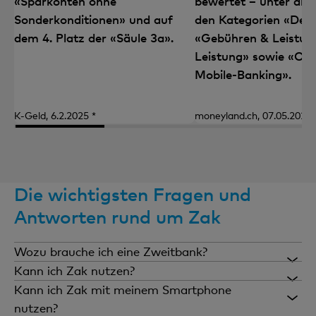
«Sparkonten ohne
bewertet – unter and
Sonderkonditionen» und auf
den Kategorien «Debi
dem 4. Platz der «Säule 3a».
«Gebühren & Leistung
Leistung» sowie «Onl
Mobile-Banking».
K-Geld, 6.2.2025 *
moneyland.ch, 07.05.2026 
Die wichtigsten Fragen und
Antworten rund um Zak
Wozu brauche ich eine Zweitbank?
Eine Zweitbank kann vieles sein, bringt dir mit Zak
Kann ich Zak nutzen?
aber nur Vorteile: Ob als separates Lohnkonto, fürs
Ja, wenn du
in der Schweiz deinen effektiven
Kann ich Zak mit meinem Smartphone
Reisen oder für den Ausgang, als zusätzliche
Wohnsitz
hast und ein
Smartphone
mit iOS ab
nutzen?