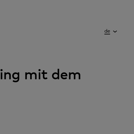
de
king mit dem