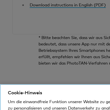
Download instructions in English (PDF)
* Bitte beachten Sie, dass wir aus S
bedeutet, dass unsere App nur mit de
Betriebssystem Ihres Smartphones he
erfüllt, empfehlen wir Ihnen aus Sic
bieten wir das PhotoTAN-Verfahren 
Finanzwi
Cookie-Hinweis
Um die einwandfreie Funktion unserer Website zu g
zu personalisieren und unseren Datenverkehr zu ana