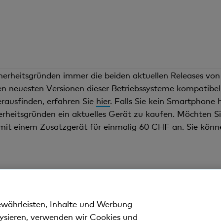
icherheitsgründen immer die beiden aktuellen Releases vo
n neuesten Versionen dieser Betriebssysteme kompatibel i
rausfinden, erfahren Sie
hier
. Falls Sie kein Smartphone
herheitsgründen ein aktuelles Gerät zu kaufen. Möchten Si
mit einem Zusatzgerät für einmalig 60 CHF an. Sie könn
ssen: digital und kompakt
Newsletter abonnier
ewährleisten, Inhalte und Werbung
lysieren, verwenden wir Cookies und