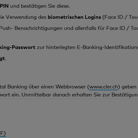
-PIN
und bestätigen Sie diese.
 die Verwendung des
biometrischen Logins
(Face ID / Tou
 Push- Benachrichtigungen und allenfalls für Face ID / Tou
king-Passwort
zur hinterlegten E-Banking-Identifikatio
gt
.
ital Banking über einen Webbrowser (
www.cler.ch
) geben 
ort ein. Unmittelbar danach erhalten Sie zur Bestätigu
DF)