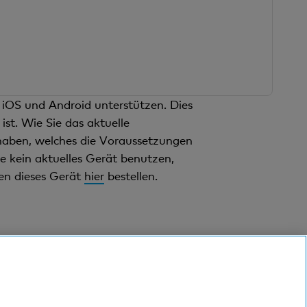
n iOS und Android unterstützen. Dies
st. Wie Sie das aktuelle
 haben, welches die Voraussetzungen
e kein aktuelles Gerät benutzen,
en dieses Gerät
hier
bestellen.
en