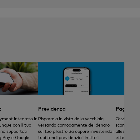
t
Previdenza
Pagare fa
ayment integrato in
Risparmia in vista della vecchiaia,
Ovviamente
unque con il tuo
versando comodamente del denaro
scannerizza
no supportati
sul tuo pilastro 3a oppure investendo i
allestire or
g Pay e Google
tuoi fondi previdenziali in titoli.
effettuare b