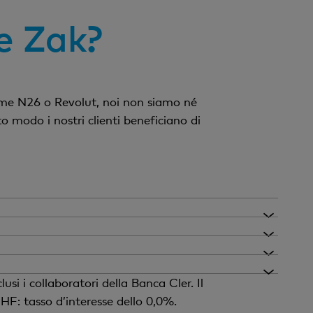
re Zak?
 come N26 o Revolut, noi non siamo né
 modo i nostri clienti beneficiano di
aperto e che puoi effettuare il login.
i, seleziona la voce di menu «Inserire
vorativo.
conto. Trascorso questo periodo non
erso il
formulario di contatto
. Siamo
 a un'iniziativa nonché un codice
si i collaboratori della Banca Cler. Il
i riscuoterne solo uno nell'app. Una
HF: tasso d’interesse dello 0,0%.