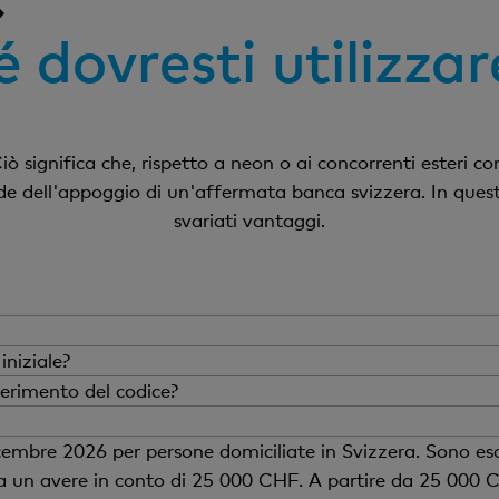
 dovresti utilizza
iò significa che, rispetto a neon o ai concorrenti esteri
e dell'appoggio di un'affermata banca svizzera. In questo
svariati vantaggi.
onto ricevi un SMS che ti informa che il conto Zak è stato 
niziale?
S, effettua il login nell'app Zak, accedi alle impostazion
crediteremo i 60 CHF sul tuo conto Zak entro un giorno la
serimento del codice?
odice può essere inserito entro 30 giorni dall’apertura del 
ì al venerdì, dalle ore 8.00 alle ore 18.00 o scrivici attrav
non avrai più diritto al tuo bonus.
quindi hai un codice Zak di uno dei nostri partner o legato
icembre
2026
per persone domiciliate in Svizzera. Sono esclu
r uno dei due buoni, poiché dopo l'apertura del conto puo
o a un avere in conto di 25 000 CHF. A partire da 25 000 C