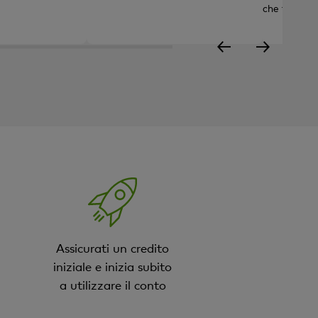
che ti aspet
Assicurati un credito
iniziale e inizia subito
a utilizzare il conto