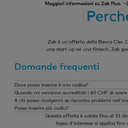
Maggiori informazioni su Zak Plus.
Perché
Zak è un'offerta della Banca Cler. C
una start-up né una fintech. Zak god
Domande frequenti
Dove posso inserire il mio codice?
Per prima cosa, dopo l'apertura del c
Quando mi verranno accreditati i 60 CHF di avere i
Il giorno dopo aver ricevuto questo SM
Dopo che avrai inserito il codice, ac
A chi posso rivolgermi se riscontro problemi nell'in
codice» e inserisci il tuo codice. Il c
Chiamaci allo
0848 845 245
dal luned
Posso inserire più codici?
avrai più la possibilità di inserirlo e 
a tua disposizione!
No, i codici non sono cumulabili. Se 
Questa offerta è valida fino al 31 d
personale di un amico devi optare pe
tasso d'interesse si applica fin