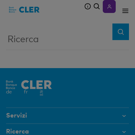
Accesskeys
Elemento
de
fr
it
attivo
Servizi
Aiuto e contatto
Ricerca