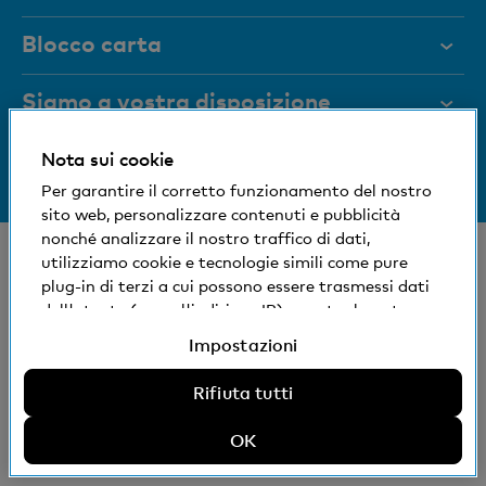
Documenti
Blocco carta
Rivista
Siamo a vostra disposizione
Organi dirigenti
Medien
Informazioni sulla banca
Nota sui cookie
+41 (0)800 88 99 66
Aiuto e contatto
Per garantire il corretto funzionamento del nostro
Impronta sociale ed ecologica
sito web, personalizzare contenuti e pubblicità
nonché analizzare il nostro traffico di dati,
© Banca Cler
utilizziamo cookie e tecnologie simili come pure
plug-in di terzi a cui possono essere trasmessi dati
Succursali e Bancomat
Condizioni e avvisi giuridici
dell'utente (come l'indirizzo IP), eventualmente
Dichiarazione sulla protezione dei dati
anche all'estero. Potete accettare, rifiutare o
Impressum
Impostazioni
modificare le impostazioni per l'uso di cookie e
tecnologie simili non necessari, plug-in di terzi e
Rifiuta tutti
relativa divulgazione di dati. Ulteriori informazioni:
Dichiarazione sulla protezione dei dati
OK
Impressum