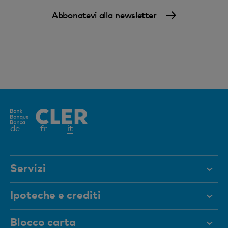
Abbonatevi alla newsletter
Elemento
de
fr
it
attivo
Servizi
Aiuto e contatto
Ipoteche e crediti
Documenti
Ipoteche
Blocco carta