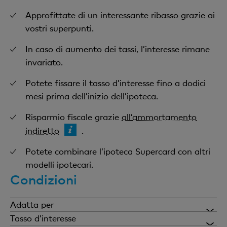
Approfittate di un interessante ribasso grazie ai
vostri superpunti.
In caso di aumento dei tassi, l’interesse rimane
invariato.
Potete fissare il tasso d’interesse fino a dodici
mesi prima dell’inizio dell’ipoteca.
Risparmio fiscale grazie
all’ammortamento
indiretto
.
Potete combinare l’ipoteca Supercard con altri
modelli ipotecari.
Condizioni
Adatta per
i proprietari di immobili che intendono beneficiare
Tasso d’interesse