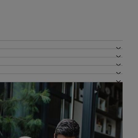
 einer attraktiven Zinsvergünstigung profitieren
ienhäuser
nk Cler
vergünstigung.
-Antrag
ntem Wohneigentum indirekt mit einem