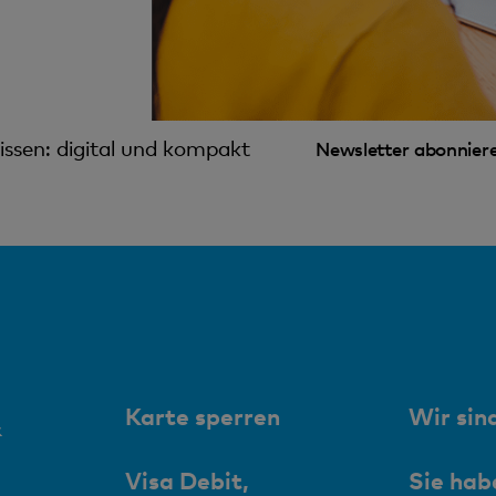
ssen: digital und kompakt
Newsletter abonnier
Karte sperren
Wir sind
&
Visa Debit,
Sie hab