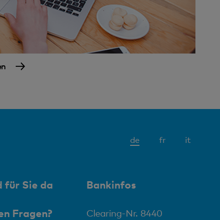
en
Aktives
de
fr
it
Element
 für Sie da
Bankinfos
en Fragen?
Clearing-Nr. 8440