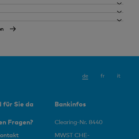
en
de
fr
it
 für Sie da
Bankinfos
en Fragen?
Clearing-Nr. 8440
Kontakt
MWST CHE-