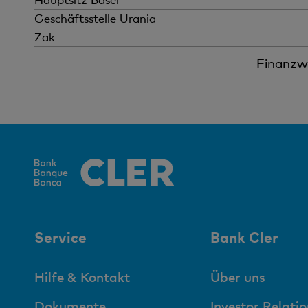
Download
Geschäftsstelle Urania
Download
Zak
JPG
Download
Finanzwi
EPS (ZIP)
Service
Bank Cler
Hilfe & Kontakt
Über uns
Dokumente
Investor Relatio