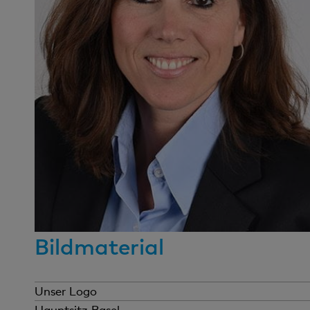
25.04.2023
25.06.2024
14.08.2025
Ad-Hoc
12.04.2023
30.05.2024
24.06.2025
06.04.2023
Ad-Hoc
10.04.2024
31.03.2025
Ad-Hoc
16.02.2023
Ad-Hoc
25.03.2024
Ad-Hoc
28.03.2025
Ad-Hoc
15.02.2024
Ad-Hoc
20.02.2025
Ad-Hoc
Bildmaterial
Unser Logo
Hier können Sie unser Logo herunter
Hauptsitz Basel