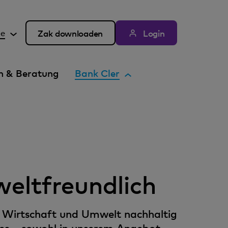
de
Zak downloaden
Login
 & Beratung
Bank Cler
eltfreundlich
t, Wirtschaft und Umwelt nachhaltig