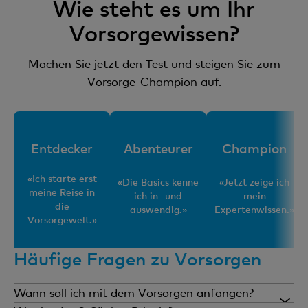
Wie steht es um Ihr
Vorsorgewissen?
Machen Sie jetzt den Test und steigen Sie zum
Vorsorge-Champion auf.
Entdecker
Abenteurer
Champion
«Ich starte erst
«Die Basics kenne
«Jetzt zeige ich
meine Reise in
ich in- und
mein
die
auswendig.»
Expertenwissen.»
Vorsorgewelt.»
Häufige Fragen zu Vorsorgen
Wann soll ich mit dem Vorsorgen anfangen?