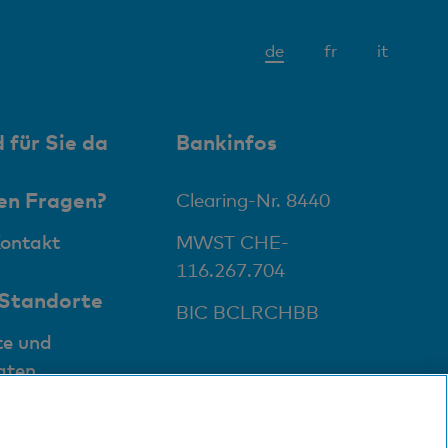
Aktives
de
fr
it
Element
 für Sie da
Bankinfos
en Fragen?
Clearing-Nr. 8440
Kontakt
MWST CHE-
116.267.704
 Standorte
BIC BCLRCHBB
te und
aten