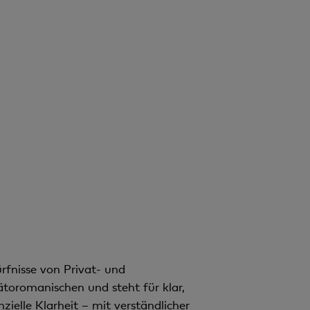
n
t
rfnisse von Privat- und
oromanischen und steht für klar,
zielle Klarheit – mit verständlicher