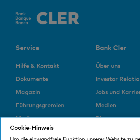
Service
Bank Cler
Hilfe & Kontakt
Über uns
Dokumente
Investor Relatio
Magazin
Jobs und Karrie
Führungsgremien
Medien
Medien
Blog
Cookie-Hinweis
Sozial und
Um die einwandfreie Funktion unserer Website zu g
umweltfreundlich