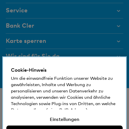
Service
Hilfe & Kontakt
Bank Cler
Dokumente
Über uns
Karte sperren
Magazin
Investor Relations
Wir sind für Sie da
Führungsgremien
Jobs und Karriere
Cookie-Hinweis
Medien
Bankinfos
+41 (0)800 88 99 66
Medien
Um die einwandfreie Funktion unserer Website zu
Hilfe & Kontakt
Sozial und umweltfreundlich
gewährleisten, Inhalte und Werbung zu
Blog
personalisieren und unseren Datenverkehr zu
© Bank Cler AG
analysieren, verwenden wir Cookies und ähnliche
Technologien sowie Plug-ins von Dritten, an welche
Standorte und Bancomaten
Rechtliche Bedingungen und Hinweise
Daten von Ihnen (wie z.B. IP-Adresse)
Datenschutzerklärung
gegebenenfalls auch ins Ausland übermittelt
Einstellungen
Impressum
werden können. Sie können der Verwendung von
nicht erforderlichen Cookies und ähnlichen