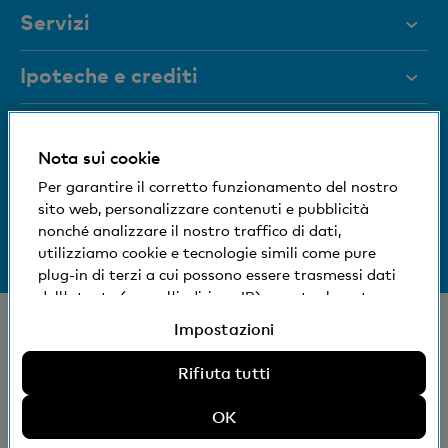
Servizi
Aiuto e contatto
Ipoteche e crediti
Documenti
Ipoteche
Blocco carta
Rivista
Nota sui cookie
Ristrutturazioni
Siamo a vostra disposizione
Per garantire il corretto funzionamento del nostro
Organi dirigenti
Oggetti di reddito
sito web, personalizzare contenuti e pubblicità
Medien
nonché analizzare il nostro traffico di dati,
Informazioni sulla banca
+41 (0)800 88 99 66
Altri crediti
utilizziamo cookie e tecnologie simili come pure
Aiuto e contatto
Impronta sociale ed ecologica
plug-in di terzi a cui possono essere trasmessi dati
dell'utente (come l'indirizzo IP), eventualmente
anche all'estero. Potete accettare, rifiutare o
© Banca Cler
Impostazioni
modificare le impostazioni per l'uso di cookie e
Succursali e Bancomat
Note legali
tecnologie simili non necessari, plug-in di terzi e
Rifiuta tutti
Dichiarazione sulla protezione dei dati
relativa divulgazione di dati. Ulteriori informazioni:
SAI
Dichiarazione sulla protezione dei dati
OK
Impressum