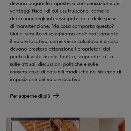
devono pagare le imposte, a compensazione dei
Strategia degli offerenti:
ogni banca definisce
Pianificare il rimborso:
valutate come
vantaggi fiscali di cui usufruiscono, come le
la propria politica dei tassi in modo individuale,
desiderate ammortizzare l’ipoteca e quando
detrazioni degli interessi ipotecari e delle spese
in base al modello aziendale e al
sarà necessario un finanziamento successivo.
di manutenzione. Ma cosa comporta questo?
posizionamento sul mercato.
Qui di seguito vi spieghiamo cos’è esattamente
il valore locativo, come viene calcolato e a cosa
devono prestare attenzione i proprietari dal
punto di vista fiscale. Inoltre, scoprirete tutto
sulle attuali discussioni politiche e sulle
conseguenze di possibili modifiche nel sistema di
imposizione del valore locativo.
Per saperne di più