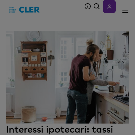
Accesskeys
Interessi ipotecari: tassi