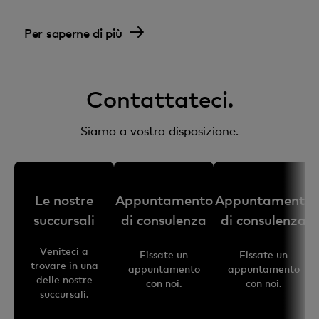
Per saperne di più
Contattateci.
Siamo a vostra disposizione.
Le nostre
Appuntamento
Appuntamento
succursali
di consulenza
di consulenza
Veniteci a
Fissate un
Fissate un
trovare in una
appuntamento
appuntamento
delle nostre
con noi.
con noi.
succursali.