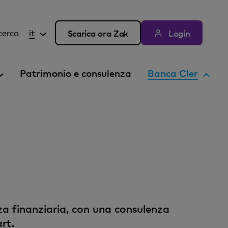
cerca
it
Scarica ora Zak
Login
E
Patrimonio e consulenza
Banca Cler
l
e
m
e
n
t
o
a
t
t
a finanziaria, con una consulenza
i
rt.