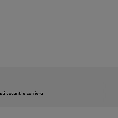
v
o
sti vacanti e carriera