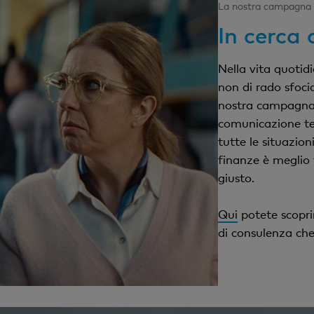
La nostra campagna
In cerca 
Nella vita quoti
non di rado sfoci
nostra campagna 
comunicazione tec
tutte le situazion
finanze è meglio 
giusto.
Qui
potete scoprir
di consulenza che