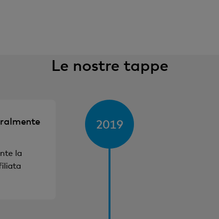
Le nostre tappe
gralmente
2019
nte la
iliata