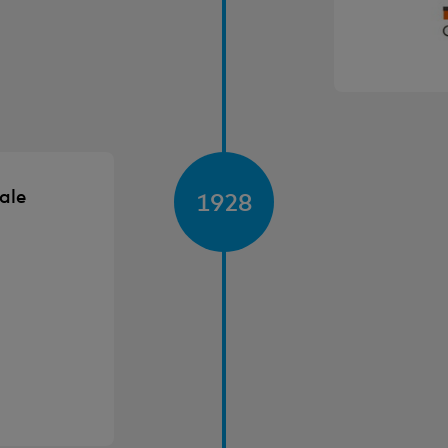
ale
1928