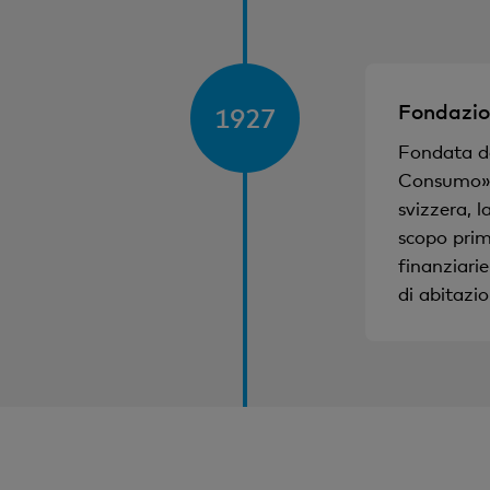
Fondazio
1927
Fondata da
Consumo» (
svizzera, 
scopo prim
finanziarie
di abitazio