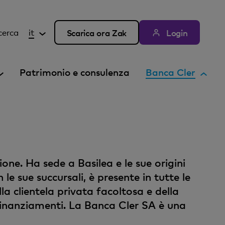
cerca
it
Scarica ora Zak
Login
E
Patrimonio e consulenza
Banca Cler
l
e
m
e
n
t
one. Ha sede a Basilea e le sue origini
o
le sue succursali, è presente in tutte le
a
t
lla clientela privata facoltosa e della
t
e finanziamenti. La Banca Cler SA è una
i