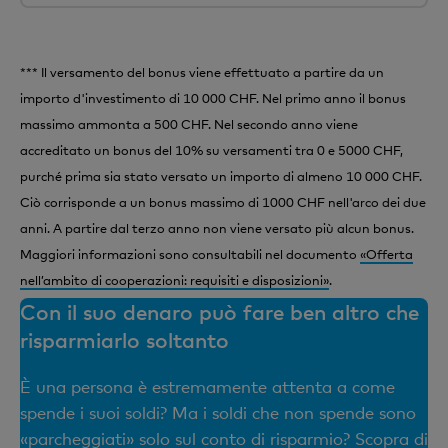
*** Il versamento del bonus viene effettuato a partire da un
importo d'investimento di 10 000 CHF. Nel primo anno il bonus
massimo ammonta a 500 CHF. Nel secondo anno viene
accreditato un bonus del 10% su versamenti tra 0 e 5000 CHF,
purché prima sia stato versato un importo di almeno 10 000 CHF.
Ciò corrisponde a un bonus massimo di 1000 CHF nell'arco dei due
anni. A partire dal terzo anno non viene versato più alcun bonus.
Maggiori informazioni sono consultabili nel documento
«Offerta
nell’ambito di cooperazioni: requisiti e disposizioni»
.
Con il suo denaro può fare ben altro che
risparmiarlo soltanto
È una persona è estremamente attenta a come
spende i suoi soldi? Ma i soldi che non spende sono
«parcheggiati» solo sul conto di risparmio? Scopra di