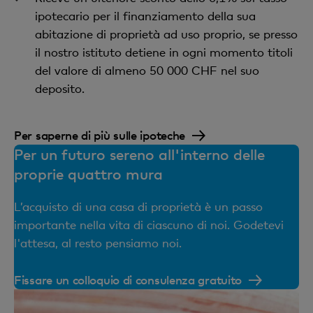
ipotecario per il finanziamento della sua
abitazione di proprietà ad uso proprio, se presso
il nostro istituto detiene in ogni momento titoli
del valore di almeno 50 000 CHF nel suo
deposito.
Per saperne di più sulle ipoteche
Per un futuro sereno all'interno delle
proprie quattro mura
L’acquisto di una casa di proprietà è un passo
importante nella vita di ciascuno di noi. Godetevi
l'attesa, al resto pensiamo noi.
Fissare un colloquio di consulenza gratuito