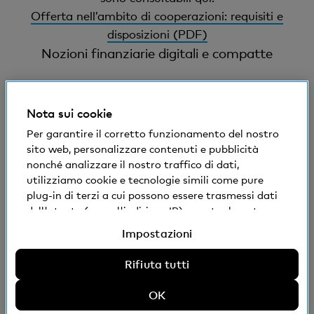
Offerta nell’ambito di cooperazioni: requisiti e
disposizioni (PDF)
Nozioni finanziarie digitali e compatte
Abbonatevi alla newsletter
Nota sui cookie
Per garantire il corretto funzionamento del nostro
sito web, personalizzare contenuti e pubblicità
nonché analizzare il nostro traffico di dati,
utilizziamo cookie e tecnologie simili come pure
plug-in di terzi a cui possono essere trasmessi dati
dell'utente (come l'indirizzo IP), eventualmente
anche all'estero. Potete accettare, rifiutare o
© Banca Cler
Impostazioni
modificare le impostazioni per l'uso di cookie e
Note legali
tecnologie simili non necessari, plug-in di terzi e
Rifiuta tutti
Dichiarazione sulla protezione dei dati
relativa divulgazione di dati. Ulteriori informazioni:
SAI
Dichiarazione sulla protezione dei dati
OK
Impressum