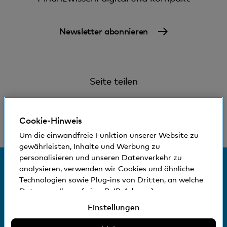
Newsletter abonnieren
Seite teilen
Cookie-Hinweis
Um die einwandfreie Funktion unserer Website zu
gewährleisten, Inhalte und Werbung zu
personalisieren und unseren Datenverkehr zu
© Bank Cler AG
analysieren, verwenden wir Cookies und ähnliche
Technologien sowie Plug-ins von Dritten, an welche
Rechtliche Bedingungen und Hinweise
Daten von Ihnen (wie z.B. IP-Adresse)
Datenschutzerklärung
gegebenenfalls auch ins Ausland übermittelt
Einstellungen
Impressum
werden können. Sie können der Verwendung von
nicht erforderlichen Cookies und ähnlichen