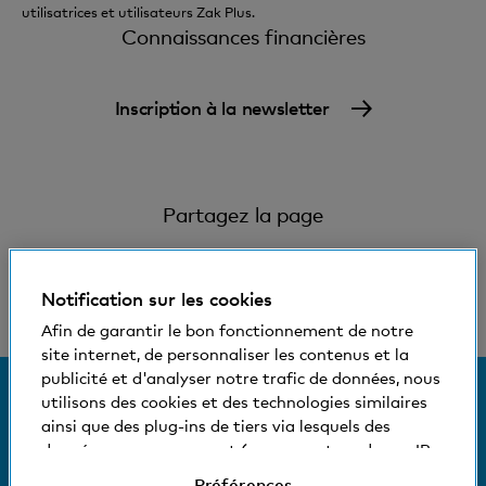
utilisatrices et utilisateurs Zak Plus.
Connaissances financières
Inscription à la newsletter
Partagez la page
Notification sur les cookies
Afin de garantir le bon fonctionnement de notre
site internet, de personnaliser les contenus et la
publicité et d'analyser notre trafic de données, nous
© Banque Cler
utilisons des cookies et des technologies similaires
ainsi que des plug-ins de tiers via lesquels des
Conditions juridiques et mentions légales
données vous concernant (comme votre adresse IP,
Déclaration de protection des données
par exemple) peuvent éventuellement être aussi
Préférences