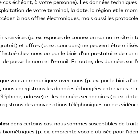
e cas échéant, à votre personne). Les données techniques c
loitation de votre terminal, la date, la région et le momen
cédez à nos offres électroniques, mais aussi les protocol
ins services (p. ex. espaces de connexion sur notre site i
gratuit) et offres (p. ex. concours) ne peuvent être utilis
fectué chez nous ou par le biais d’un prestataire de co
t de passe, le nom et l’e-mail. En outre, des données sur l’u
que vous communiquez avec nous (p. ex. par le biais d’un
), nous enregistrons les données échangées entre vous et
léphone, adresse) et les données secondaires (p. ex. date,
gistrons des conversations téléphoniques ou des vidéoco
les:
dans certains cas, nous sommes susceptibles de trait
es biométriques (p. ex. empreinte vocale utilisée pour l’ide