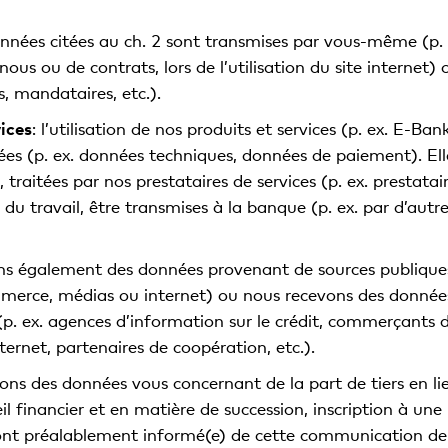
onnées citées au ch. 2 sont transmises par vous-même (p. e
us ou de contrats, lors de l’utilisation du site internet)
s, mandataires, etc.).
ices
: l’utilisation de nos produits et services (p. ex. E-Bank
es (p. ex. données techniques, données de paiement). Elle
, traitées par nos prestataires de services (p. ex. prestata
du travail, être transmises à la banque (p. ex. par d’autres
ons également des données provenant de sources publiques (
commerce, médias ou internet) ou nous recevons des donnée
 (p. ex. agences d’information sur le crédit, commerçants d
nternet, partenaires de coopération, etc.).
vons des données vous concernant de la part de tiers en li
seil financier et en matière de succession, inscription à u
 ont préalablement informé(e) de cette communication de