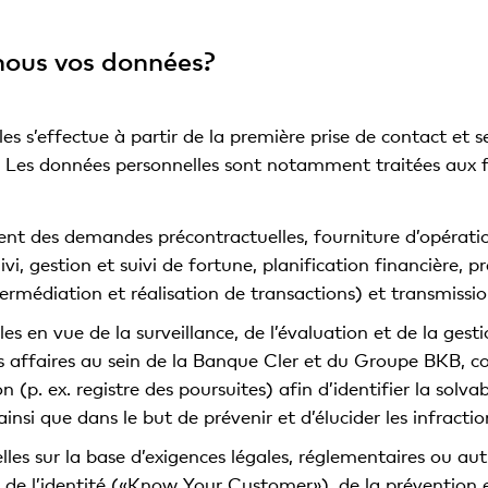
-nous vos données?
 s’effectue à partir de la première prise de contact et se 
e. Les données personnelles sont notamment traitées aux f
ment des demandes précontractuelles, fourniture d’opératio
ivi, gestion et suivi de fortune, planification financière, 
termédiation et réalisation de transactions) et transmission
 en vue de la surveillance, de l’évaluation et de la gesti
des affaires au sein de la Banque Cler et du Groupe BKB, 
p. ex. registre des poursuites) afin d’identifier la solvabi
insi que dans le but de prévenir et d’élucider les infractio
les sur la base d’exigences légales, réglementaires ou a
ion de l’identité («Know Your Customer»), de la prévention e