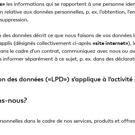
s»
les informations qui se rapportent à une personne ident
relative aux données personnelles, p. ex. l’obtention, l’enr
suppression.
n des données décrit ce que nous faisons de vos données l
applis (désignés collectivement ci-après
«site internet»
), 
dans le cadre d’un contrat, communiquez avec nous ou av
informer séparément à ce sujet, p. ex. dans des déclara
ion des données («LPD») s’applique à l’activité
ns-nous?
onnelles dans le cadre de nos services, produits et offres 