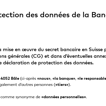
tection des données de la Ban
la mise en œuvre du secret bancaire en Suisse 
ons générales (CG) et dans d’éventuelles annex
e déclaration de protection des données.
 4052 Bâle
(ci-après
«nous»
,
«la banque»
,
«le responsabl
galement d’autres personnes (
«tiers»
).
comme synonyme de
«données personnelles»
.