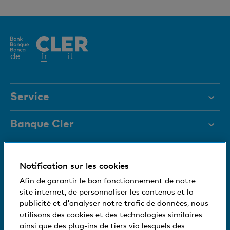
Elément
de
fr
it
actif
Service
Aide et contact
Banque Cler
Documents
Placements
Blocage de carte
Magazine
Notification sur les cookies
Hypothèques et crédits
Nous nous tenons à votre disposition
Afin de garantir le bon fonctionnement de notre
Organes de direction
Paiements et épargne
site internet, de personnaliser les contenus et la
Medias
Informations relatives à la banque
publicité et d'analyser notre trafic de données, nous
+41 (0)800 88 99 66
Prévoyance et succession
utilisons des cookies et des technologies similaires
Aide et contact
Social et compatible avec l'environnement
ainsi que des plug-ins de tiers via lesquels des