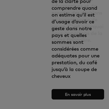
de la clarté pour
équipe. Disponible en
informations et de
comprendre quand
allemand.
prendre des décisions
on estime qu’il est
en connaissance de
d’usage d’avoir ce
cause. C'est pourquoi
geste dans notre
nous apportons de la
pays et quelles
clarté financière.
sommes sont
considérées comme
adéquates pour une
prestation, du café
jusqu’à la coupe de
cheveux
En savoir plus
En savoir plus
Blog