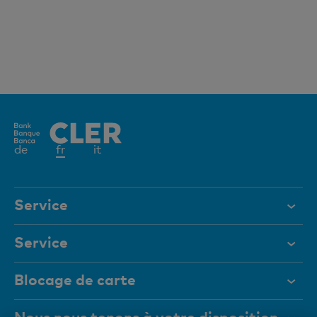
Elément
de
fr
it
actif
Service
Aide et contact
Service
Documents
Digital Banking
Blocage de carte
Magazine
Aide et contact
Nous nous tenons à votre disposition