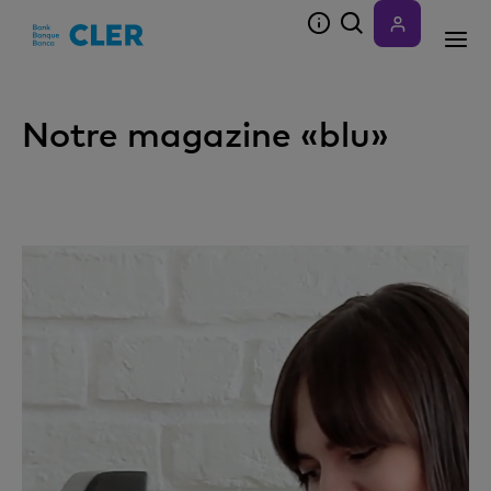
Accesskeys
Notre magazine «blu»