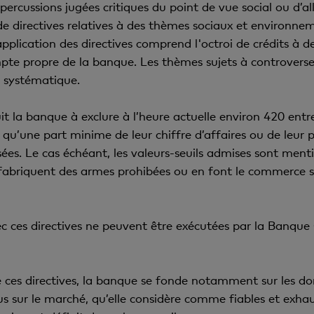
épercussions jugées critiques du point de vue social ou d’
 de directives relatives à des thèmes sociaux et environnem
plication des directives comprend l'octroi de crédits à d
mpte propre de la banque. Les thèmes sujets à controvers
e systématique.
uit la banque à exclure à l’heure actuelle environ 420 entr
t qu’une part minime de leur chiffre d’affaires ou de leur
sées. Le cas échéant, les valeurs-seuils admises sont ment
i fabriquent des armes prohibées ou en font le commerce 
c ces directives ne peuvent être exécutées par la Banque 
 ces directives, la banque se fonde notamment sur les do
us sur le marché, qu’elle considère comme fiables et exhau