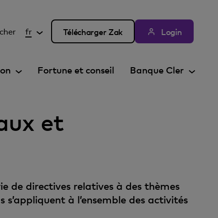
cher
fr
Télécharger Zak
Login
ion
Fortune et conseil
Banque Cler
aux et
e de directives relatives à des thèmes
 s’appliquent à l’ensemble des activités