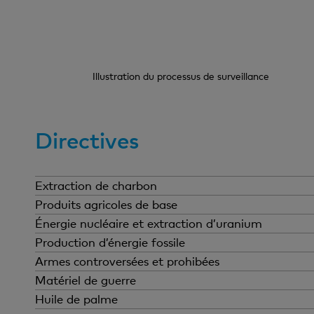
Illustration du processus de surveillance
Directives
Extraction de charbon
Contexte
Produits agricoles de base
Contexte
Énergie nucléaire et extraction d’uranium
Contexte
Production d’énergie fossile
L’extraction de houille et de lignite 
Contexte
Armes controversées et prohibées
à ciel ouvert ou par le biais d’insta
La dérégulation intervenue à la fin d
Contexte
Matériel de guerre
sommet provoquent à large échelle de
institutionnels comme pour ceux spécul
Par ailleurs, conformément à la Stra
Contexte
Huile de palme
dégâts miniers, le rabattement des n
matières, mais uniquement par les r
nucléaires est désormais interdite en S
Les quantités importantes de CO2 ém