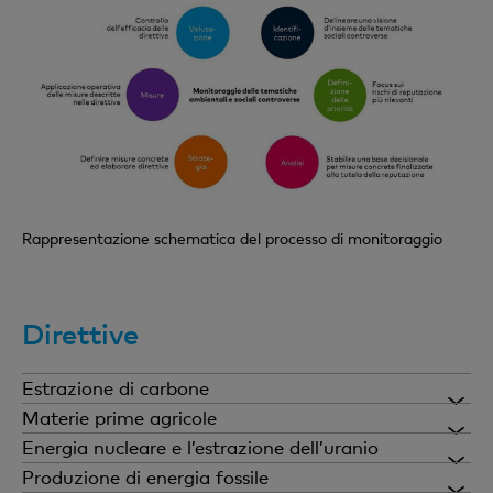
Rappresentazione schematica del processo di monitoraggio
Direttive
Estrazione di carbone
Premesse
Materie prime agricole
Premesse
Energia nucleare e l’estrazione dell’uranio
Premesse
Produzione di energia fossile
L’estrazione di carbone fossile e lignite causa