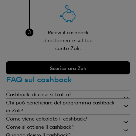
Ricevi il cashback
direttamente sul tuo
conto Zak.
Scarica ora Zak
FAQ sul cashback
Cashback: di cosa si tratta?
«Cashback» è un termine inglese che può essere
Chi può beneficiare del programma cashback
tradotto con «soldi indietro». Ciò significa che gli
in Zak?
utenti ricevono indietro una parte dell'importo
Come viene calcolato il cashback?
dell'ordine effettuato in uno shop online. Per
Esistono due tipi di cashback: quello in percentuale
Come si ottiene il cashback?
proporti il cashback collaboriamo con shopmate.
e quello con importo fisso. Il primo si riferisce
Nello Zak Store, clicca su «Cashback» e segui le
Quando ricevo il cashback?