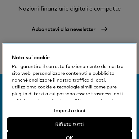
Nozioni finanziarie digitali e compatte
Abbonatevi alla newsletter
Nota sui cookie
Per garantire il corretto funzionamento del nostro
sito web, personalizzare contenuti e pubblicità
nonché analizzare il nostro traffico di dati,
utilizziamo cookie e tecnologie simili come pure
© Banca Cler
plug-in di terzi a cui possono essere trasmessi dati
Condizioni e avvisi giuridici
dell'utente (come l'indirizzo IP), eventualmente
Dichiarazione sulla protezione dei dati
anche all'estero. Potete accettare, rifiutare o
Impostazioni
Impressum
modificare le impostazioni per l'uso di cookie e
tecnologie simili non necessari, plug-in di terzi e
Rifiuta tutti
La Banca Cler SA è una società controllata al 100%
relativa divulgazione di dati. Ulteriori informazioni:
dalla Basler Kantonalbank.
Dichiarazione sulla protezione dei dati
OK