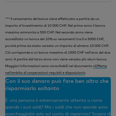
*** Il versamento del bonus viene effettuato a partire da un
importo d'investimento di 10 000 CHF. Nel primo anno il bonus
massimo ammonta a 500 CHF. Nel secondo anno viene
accreditato un bonus del 10% su versamenti tra 0 e 5000 CHF,
purché prima sia stato versato un importo di almeno 10 000 CHF.
Ciò corrisponde a un bonus massimo di 1000 CHF nell'arco dei due
anni. A partire dal terzo anno non viene versato più alcun bonus.
Maggiori informazioni sono consultabili nel documento
«Offerta
nell’ambito di cooperazioni: requisiti e disposizioni»
.
Con il suo denaro può fare ben altro che
risparmiarlo soltanto
È una persona è estremamente attenta a come
spende i suoi soldi? Ma i soldi che non spende sono
«parcheggiati» solo sul conto di risparmio? Scopra di