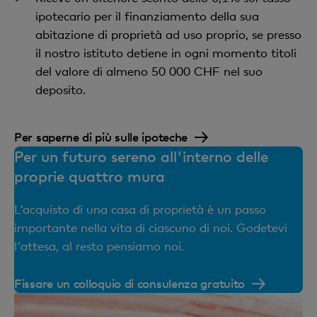
ipotecario per il finanziamento della sua
abitazione di proprietà ad uso proprio, se presso
il nostro istituto detiene in ogni momento titoli
del valore di almeno 50 000 CHF nel suo
deposito.
Per saperne di più sulle ipoteche
Per un futuro sereno all'interno delle
proprie quattro mura
L’acquisto di una casa di proprietà è un passo
importante nella vita di ciascuno di noi. Godetevi
l'attesa, al resto pensiamo noi.
Fissare un colloquio di consulenza gratuito