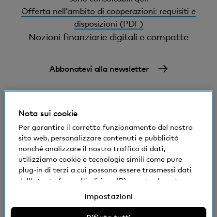
Offerta nell’ambito di cooperazioni: requisiti e
disposizioni (PDF)
Nozioni finanziarie digitali e compatte
Abbonatevi alla newsletter
Nota sui cookie
Per garantire il corretto funzionamento del nostro
sito web, personalizzare contenuti e pubblicità
nonché analizzare il nostro traffico di dati,
© Banca Cler
utilizziamo cookie e tecnologie simili come pure
plug-in di terzi a cui possono essere trasmessi dati
Condizioni e avvisi giuridici
dell'utente (come l'indirizzo IP), eventualmente
Dichiarazione sulla protezione dei dati
anche all'estero. Potete accettare, rifiutare o
Impostazioni
Impressum
modificare le impostazioni per l'uso di cookie e
tecnologie simili non necessari, plug-in di terzi e