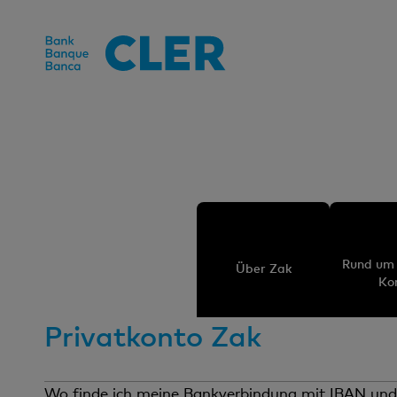
Accesskeys
Rund um 
Über Zak
Ko
Privatkonto Zak
Wo finde ich meine Bankverbindung mit IBAN un