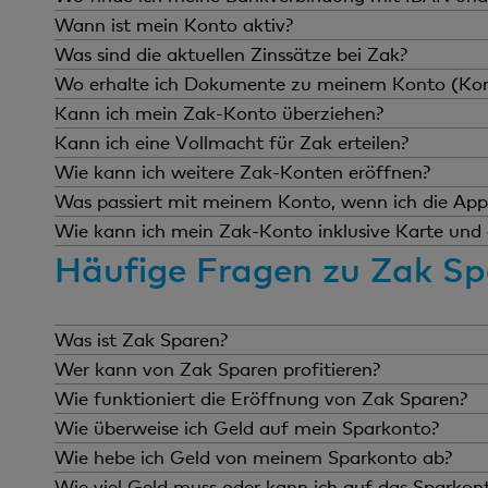
Die BIC (SWIFT)-Nummer der Cler-
Wann ist mein Konto aktiv?
Unser Tipp: Verwende deinen persönl
Dein Konto wird normalerweise innerha
Was sind die aktuellen Zinssätze bei Zak?
«Geld empfangen oder einzahlen» und
Support-Team unter
0848 845 245
o
Die aktuellen Zinssätze findest du je
Wo erhalte ich Dokumente zu meinem Konto (Konto
Deine Bankverbindung ist auch auf 
bis 18 Uhr zur Verfügung.
Zak ist digital - daher erhältst du
Kann ich mein Zak-Konto überziehen?
«Dokumentenablage».
Sofern du Belege von spezifischen 
Generell werden bei der Bank Cler ke
Kann ich eine Vollmacht für Zak erteilen?
und schon erhältst du die Zahlungsde
Ja, du kannst für deine Zak-Bankbez
Wie kann ich weitere Zak-Konten eröffnen?
uns mit, dass du das Formular für di
Mit Zak eröffnest du ein Privatkont
Was passiert mit meinem Konto, wenn ich die App
Bank Cler gerne.
Jetzt Kontakt auf
Das Löschen der App zieht nicht aut
Wie kann ich mein Zak-Konto inklusive Karte und 
(vergleiche die etwaigen Gebühren 
Häufige Fragen zu Zak Sp
Wir bedauern das zu hören. Für die 
befolge die entsprechenden nächste
2565 4002 Basel.
Damit wir alle relevanten Informatio
Was ist Zak Sparen?
«
Kontoschliessung
» auf unserer Hilfe
Bei Zak Sparen handelt es sich um ein
Wer kann von Zak Sparen profitieren?
0,20% und kannst deine Sparziele sch
Das Plug-in «Zak Sparen» können alle
Wie funktioniert die Eröffnung von Zak Sparen?
So funktioniert’s:
Wie überweise ich Geld auf mein Sparkonto?
Du hast die Zak-App noch nicht?
1. Plug-in «Zak Sparen» im Zak Store
Du kannst ganz einfach mittels Kon
Wie hebe ich Geld von meinem Sparkonto ab?
Eröffne mit Zak zuerst das Privatko
2. Eröffnungsunterlagen bequem in 
Dabei entscheidest du selbst, aus we
Du kannst Guthaben von Zak Sparen
Wie viel Geld muss oder kann ich auf das Sparkon