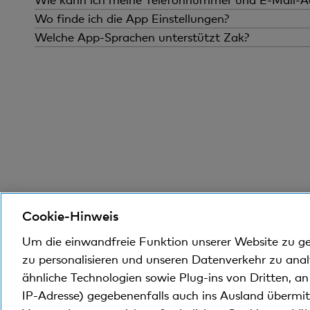
Momentan kannst du deine Telefonnu
Wo finde ich die App Einstellungen?
verfügbar zu machen. Wenn du deine 
Alle Einstellungen der App findest du
Welche App-Sprachen unterstützt Zak?
uns Montag bis Freitag, 8 bis 18 Uhr.
unter dem Menüpunkt «Profil» dein 
Zak ist in Deutsch, Französisch und I
Finanzwissen: digital und kompakt
News
Cookie-Hinweis
Um die einwandfreie Funktion unserer Website zu g
zu personalisieren und unseren Datenverkehr zu ana
ähnliche Technologien sowie Plug-ins von Dritten, a
IP-Adresse) gegebenenfalls auch ins Ausland übermi