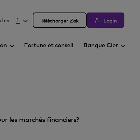
cher
fr
Télécharger Zak
Login
ion
Fortune et conseil
Banque Cler
our les marchés financiers?