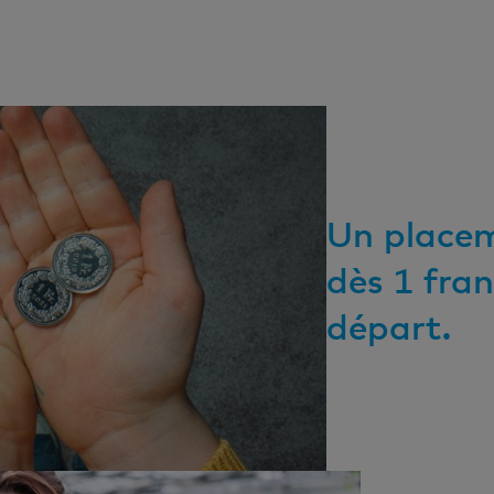
Un placem
dès 1 fran
départ.