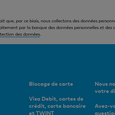
fait que, par ce biais, nous collectons des données personn
aitement par la banque des données personnelles et des d
otection des données
.
Blocage de carte
Nous no
votre d
Visa Debit, cartes de
crédit, carte bancaire
Avez-vo
et TWINT
questio