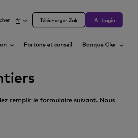
cher
fr
Télécharger Zak
Login
ion
Fortune et conseil
Banque Cler
ntiers
lez remplir le formulaire suivant. Nous