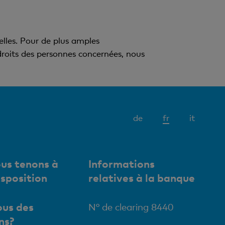
elles. Pour de plus amples
roits des personnes concernées, nous
Elément
de
fr
it
actif
us tenons à
Informations
isposition
relatives à la banque
us des
N° de clearing 8440
ns?