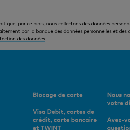
fait que, par ce biais, nous collectons des données personn
aitement par la banque des données personnelles et des d
otection des données
.
Blocage de carte
Nous no
votre d
Visa Debit, cartes de
crédit, carte bancaire
Avez-vo
et TWINT
questio