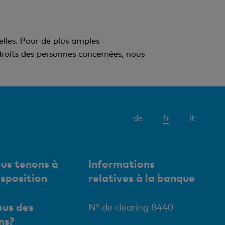
elles. Pour de plus amples
roits des personnes concernées, nous
Elément
de
fr
it
actif
us tenons à
Informations
isposition
relatives à la banque
us des
N° de clearing 8440
ns?