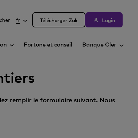
cher
fr
Télécharger Zak
Login
ion
Fortune et conseil
Banque Cler
ntiers
lez remplir le formulaire suivant. Nous