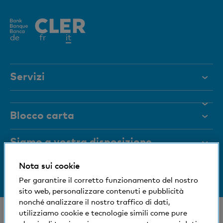
Elemento
de
fr
it
attivo
Servizi
Aiuto e contatto
Blocco carta
Documenti
Rivista
Siamo a vostra disposizione
Organi dirigenti
Nota sui cookie
Informazioni sulla banca
+41 (0)800 88 99 66
Medien
Per garantire il corretto funzionamento del nostro
Aiuto e contatto
sito web, personalizzare contenuti e pubblicità
Impronta sociale ed ecologica
nonché analizzare il nostro traffico di dati,
© Banca Cler
utilizziamo cookie e tecnologie simili come pure