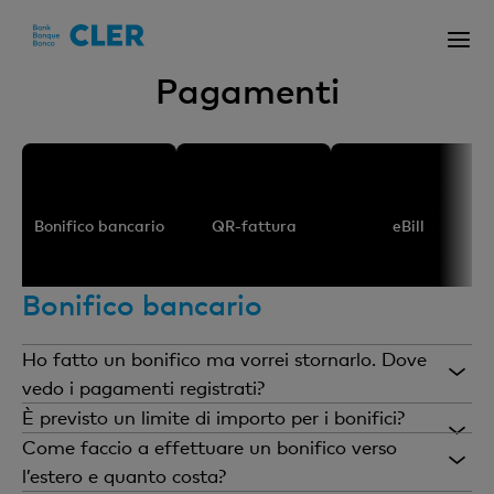
Accesskeys
Pagamenti
Bonifico bancario
QR-fattura
eBill
Bonifico bancario
Ho fatto un bonifico ma vorrei stornarlo. Dove
vedo i pagamenti registrati?
Vedi i pagamenti registrati nella rubrica «I miei
È previsto un limite di importo per i bonifici?
movimenti» (seconda icona da sinistra nella barra
Il limite settimanale ammonta a 25 000 CHF. Se
Come faccio a effettuare un bonifico verso
dei menu). Se il pagamento che ti interessa non è
uno o più bonifici superano questo limite, il
l’estero e quanto costa?