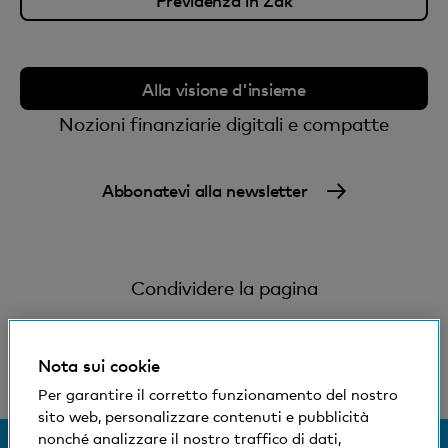
prodotti, quindi un accesso al Digital Banking,
effettua il login in Zak con il tuo numero
d'identificazione del Digital Banking e la tua
password. Il tuo numero d'identificazione è
Alla visione d'insieme
riportato sui tuoi documenti contrattuali. Se hai
Nozioni finanziarie digitali e compatte
bisogno di maggiore supporto, ti preghiamo di
chiamarci
.
Abbonatevi alla newsletter
Condividere la pagina
Nota sui cookie
Per garantire il corretto funzionamento del nostro
sito web, personalizzare contenuti e pubblicità
nonché analizzare il nostro traffico di dati,