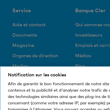
Service
Banque Cler
Aide et contact
Qui sommes-no
Documents
Investisseurs
Magazine
Emplois et carri
Organes de direction
Médias
Medias
Blog
Notification sur les cookies
Social et compatible
avec l'environnement
Afin de garantir le bon fonctionnement de notre site 
contenus et la publicité et d'analyser notre trafic de
des technologies similaires ainsi que des plug-ins de 
concernant (comme votre adresse IP, par exemple) p
© Banque Cler
Conditions juridiques et mentions
transmises à l'étranger. Vous pouvez accepter ou refu