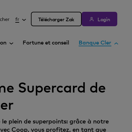
cher
fr
Télécharger Zak
Login
E
ion
Fortune et conseil
Banque Cler
l
é
m
e
n
e Supercard de
t
a
er
c
t
i
le plein de superpoints: grâce à notre
f
vec Coop, vous profitez, en tant que