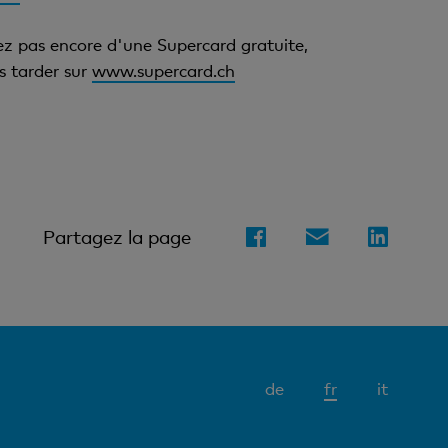
ez pas encore d'une Supercard gratuite,
 tarder sur
www.supercard.ch
Partagez la page
Elément
de
fr
it
actif