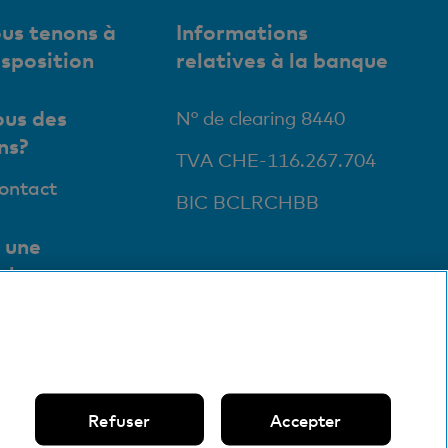
us tenons à
Informations
isposition
relatives à la banque
us des
N° de clearing 8440
ns?
TVA CHE-116.267.704
contact
BIC BCLRCHBB
 une
ale
ursales et
ts
Refuser
Accepter