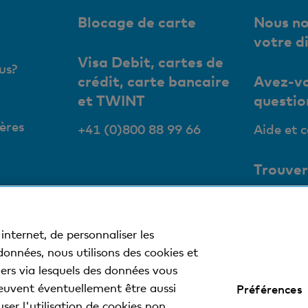
Blocage de carte
Nous no
votre d
Visa Debit, cartes de
us?
crédit, carte bancaire
Avez-vo
et TWINT
questio
ères
+41 (0)800 88 99 66
Aide et 
Trouver
succurs
Nos succ
internet, de personnaliser les
bancoma
 données, nous utilisons des cookies et
tiers via lesquels des données vous
euvent éventuellement être aussi
Préférences
 légales
Déclaration de protection des données
Impressum
ser l'utilisation de cookies non