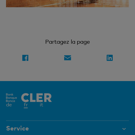
Partagez la page
Elément
de
fr
it
actif
Service