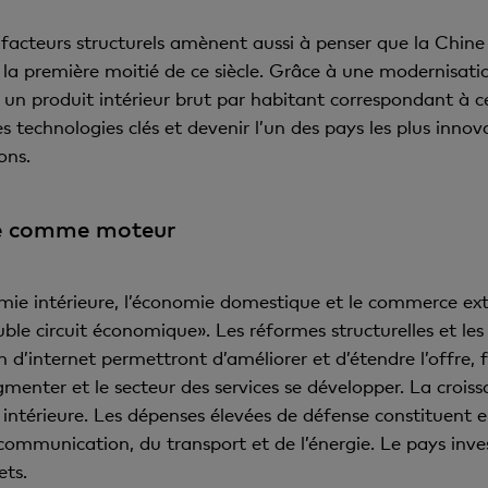
facteurs structurels amènent aussi à penser que la Chine
a première moitié de ce siècle. Grâce à une modernisati
5 un produit intérieur brut par habitant correspondant à c
es technologies clés et devenir l’un des pays les plus inn
ons.
ise comme moteur
mie intérieure, l’économie domestique et le commerce ex
ble circuit économique». Les réformes structurelles et les
ation d’internet permettront d’améliorer et d’étendre l’offr
gmenter et le secteur des services se développer. La croi
ntérieure. Les dépenses élevées de défense constituent e
communication, du transport et de l’énergie. Le pays inve
ets.