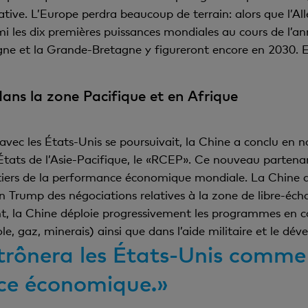
ative. L’Europe perdra beaucoup de terrain: alors que l’A
armi les dix premières puissances mondiales au cours de l’a
agne et la Grande-Bretagne y figureront encore en 2030. E
ans la zone Pacifique et en Afrique
 avec les États-Unis se poursuivait, la Chine a conclu en
tats de l’Asie-Pacifique, le «RCEP». Ce nouveau partena
tiers de la performance économique mondiale. La Chine a a
on Trump des négociations relatives à la zone de libre-éch
nt, la Chine déploie progressivement les programmes en c
e, gaz, minerais) ainsi que dans l’aide militaire et le dé
trônera les États-Unis comme
ce économique.»