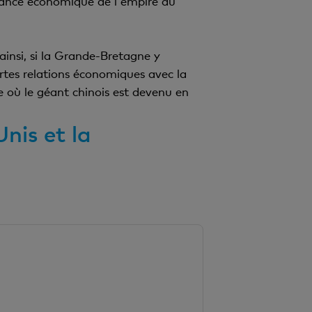
issance économique de l'empire du
insi, si la Grande-Bretagne y
ortes relations économiques avec la
 où le géant chinois est devenu en
nis et la