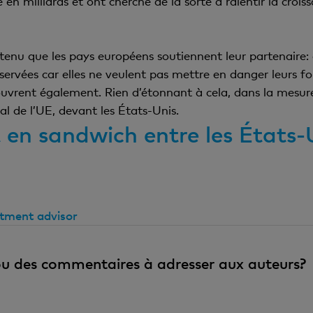
e en milliards et ont cherché de la sorte à ralentir la cro
enu que les pays européens soutiennent leur partenaire: a
réservées car elles ne veulent pas mettre en danger leurs f
uvrent également. Rien d’étonnant à cela, dans la mesure
l de l’UE, devant les États-Unis.
 en sandwich entre les États-U
stment advisor
u des commentaires à adresser aux auteurs?