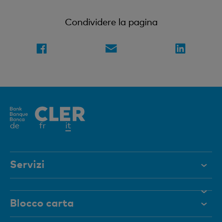
Condividere la pagina
Elemento
de
fr
it
attivo
Servizi
Aiuto e contatto
Blocco carta
Documenti