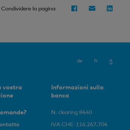
Condividere la pagina
Elemen
de
fr
it
attivo
 vostra
Informazioni sulla
zione
banca
domande?
N. clearing 8440
contatto
IVA CHE-116.267.704