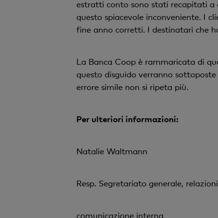
estratti conto sono stati recapitati a
questo spiacevole inconveniente. I cli
fine anno corretti. I destinatari che
La Banca Coop è rammaricata di quanto
questo disguido verranno sottoposte a
errore simile non si ripeta più.
Per ulteriori informazioni:
Natalie Waltmann
Resp. Segretariato generale, relazion
comunicazione interna