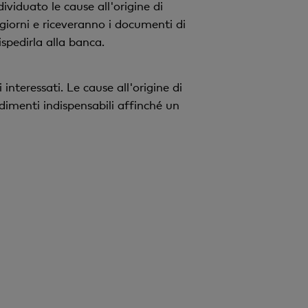
v
ividuato le cause all'origine di
o
 giorni e riceveranno i documenti di
spedirla alla banca.
teressati. Le cause all'origine di
dimenti indispensabili affinché un