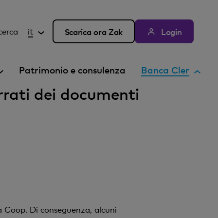
cerca
it
Scarica ora Zak
Login
E
Patrimonio e consulenza
Banca Cler
l
errati dei documenti
e
m
e
n
t
o
a
t
t
i
a Coop. Di conseguenza, alcuni