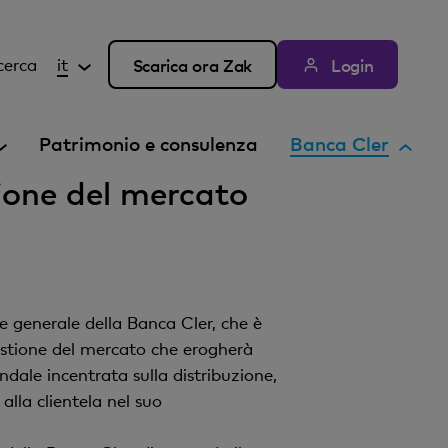
cerca
it
Scarica ora Zak
Login
E
Patrimonio e consulenza
Banca Cler
l
ione del mercato
e
m
e
n
t
 generale della Banca Cler, che è
o
estione del mercato che erogherà
a
dale incentrata sulla distribuzione,
t
alla clientela nel suo
t
i