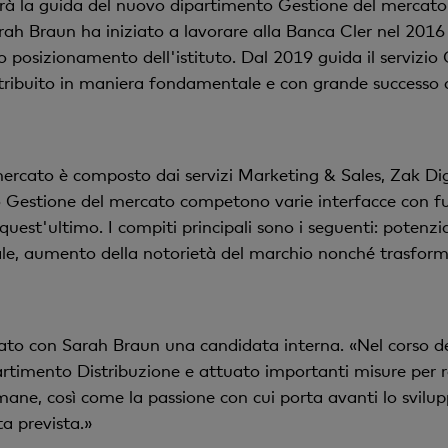
rà la guida del nuovo dipartimento Gestione del mercato 
h Braun ha iniziato a lavorare alla Banca Cler nel 2016 i
osizionamento dell'istituto. Dal 2019 guida il servizio G
ntribuito in maniera fondamentale e con grande successo
ercato è composto dai servizi Marketing & Sales, Zak Di
 Gestione del mercato competono varie interfacce con fun
quest'ultimo. I compiti principali sono i seguenti: poten
le, aumento della notorietà del marchio nonché trasforma
vato con Sarah Braun una candidata interna. «Nel corso de
rtimento Distribuzione e attuato importanti misure per raf
ane, così come la passione con cui porta avanti lo svilup
ta prevista.»