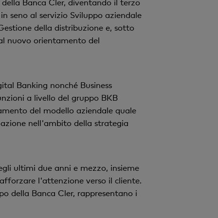
della Banca Cler, diventando il terzo
v
n seno al servizio Sviluppo aziendale
o
estione della distribuzione e, sotto
 al nuovo orientamento del
gital Banking nonché Business
zioni a livello del gruppo BKB
ziamento del modello aziendale quale
zione nell'ambito della strategia
gli ultimi due anni e mezzo, insieme
forzare l'attenzione verso il cliente.
po della Banca Cler, rappresentano i