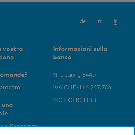
Elemen
de
fr
it
attivo
 vostra
Informazioni sulla
zione
banca
domande?
N. clearing 8440
contatto
IVA CHE-116.267.704
BIC BCLRCHBB
 una
ale
li e Bancomat